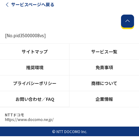
サービスページへ戻る
履歴・お気に入り
お知らせ
サポートサイトの使い方
[No.pid35000008vs]
NTTドコモビジネスのお客さ
工事・故障情報通知
サイトマップ
サービス一覧
まはこちら
サービス
推奨環境
免責事項
OCN サービス一覧
プライバシーポリシー
商標について
お問い合わせ／FAQ
企業情報
NTTドコモ
https://www.docomo.ne.jp/
© NTT DOCOMO Inc.