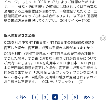
イページ」 もしくは「OCN アプリ」よりご確認いただけま
す。 ※「通話・通信明細」の確認にはSMSもしくは音声電話
通知による二段階認証が必要です。 一度認証いただくと、二
段階認証がスキップされる場合があります。 以下より通話明
細の確認方法を選択してください。 OCN マイページ OC
個人のお客さま全般
OCNを利用中でNTT東日本・NTT西日本の光回線の種類を
変更した場合、変更後に必要な手続きは何がありますか？
OCNを利用中でNTT東日本・NTT西日本の光回線の種類を
変更した場合、変更後に必要な手続きは何があるかについて
ご案内いたします。 OCNを利用中でNTT東日本・NTT西日
本の光回線の種類を変更した場合、変更後に必要な手続きは
何がありますか？ 「OCN 光 with フレッツ」プランをご利用
中のお客さまは、自動的に光回線の種別が変更されますので
お手続きは不要です。 「OCN 光 「フレッツ」」(プ
前へ
2
3
4
5
6
次へ