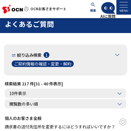
OCNお客さまサポート
OCNお客さまサポート
検索
MENU
よくあるご質問
マイページ
サポートトップ
絞り込み検索
1
サービス名から探す
ご契約情報の確認・変更・解約
よくあるご質問
検索結果 217 件[31 - 40 件表示]
工事・故障情報
各種ダウンロード
個人のお客さま全般
請求書の送付先住所を変更するにはどうすればいいですか？
お問い合わせ