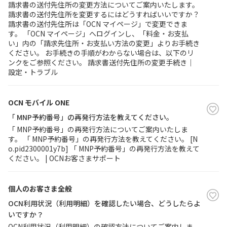
請求書の送付先住所の変更方法についてご案内いたします。
請求書の送付先住所を変更するにはどうすればいいですか？
請求書の送付先住所は「OCN マイページ」で変更できま
履歴・お気に入り
す。 「OCN マイページ」へログインし、「料金・お支払
い」内の「請求先住所・お支払い方法の変更」よりお手続き
お知らせ
サポートサイトの使い方
ください。 お手続きの手順がわからない場合は、以下のリ
ンクをご参照ください。 請求書送付先住所の変更手続き｜
設定・トラブル
NTTドコモビジネスのお客さ
工事・故障情報通知
まはこちら
サービス
OCN モバイル ONE
OCN サービス一覧
「 MNP予約番号」の再発行方法を教えてください。
「 MNP予約番号」の再発行方法についてご案内いたしま
す。 「 MNP予約番号」の再発行方法を教えてください。 [N
o.pid2300001y7b] 「 MNP予約番号」の再発行方法を教えて
ください。 | OCNお客さまサポート
個人のお客さま全般
OCN利用状況（利用明細）を確認したい場合、どうしたらよ
いですか？
OCN利用状況（利用明細）の確認方法についてご案内しま