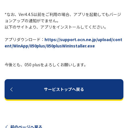
履歴・お気に入り
*なお、Ver4.4.5以前をご利用の場合、アプリを起動してもバージ
ョンアップの通知がでません。
以下のサイトより、アプリをインストールしてください。
お知らせ
サポートサイトの使い方
アプリダウンロード：
https://support.ocn.ne.jp/upload/cont
NTTドコモビジネスのお客さ
工事・故障情報通知
ent/WinApp/050plus/050plusWinInstaller.exe
まはこちら
サービス
OCN サービス一覧
今後とも、050 plusをよろしくお願いします。
サービストップへ戻る
前のページへ戻る