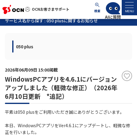
OCNお客さまサポート
OCNお客さまサポート
検索
MENU
サービス名から探す : 050 plusに関するお知らせ
マイページ
050 plus
サポートトップ
サービス名から探す
2026年06月09日 15:00掲載
WindowsPCアプリを4.6.1にバージョン
よくあるご質問
アップしました（軽微な修正）（2026年
6月10日更新 *追記）
工事・故障情報
平素は050 plusをご利用いただき誠にありがとうございます。
各種ダウンロード
本日、WindowsPCアプリをVer4.6.1にアップデートし、軽微な修
正を行いました。
お問い合わせ