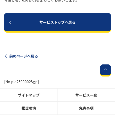
今後とも、050 plusをよろしくお願いします。
履歴・お気に入り
サービストップへ戻る
お知らせ
サポートサイトの使い方
NTTドコモビジネスのお客さ
工事・故障情報通知
まはこちら
サービス
前のページへ戻る
OCN サービス一覧
[No.pid25000025gp]
サイトマップ
サービス一覧
推奨環境
免責事項