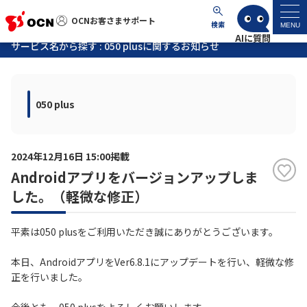
OCNお客さまサポート
OCNお客さまサポート
検索
MENU
サービス名から探す : 050 plusに関するお知らせ
マイページ
050 plus
サポートトップ
サービス名から探す
2024年12月16日 15:00掲載
Androidアプリをバージョンアップしま
よくあるご質問
した。（軽微な修正）
工事・故障情報
平素は050 plusをご利用いただき誠にありがとうございます。
各種ダウンロード
本日、AndroidアプリをVer6.8.1にアップデートを行い、軽微な修
正を行いました。
お問い合わせ