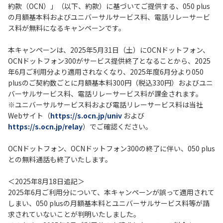
約款（OCN）」（以下、約款）に基づいてご提供する、050 plus
の月額基本料およびユニバーサルサービス料、電話リレーサービ
履歴・お気に入り
ス料が無料になるキャンペーンです。
本キャンペーンは、2025年5月31日（土）にOCNドットフォン、
お知らせ
サポートサイトの使い方
OCNドットフォン300がサービス提供終了となることから、2025
年6月ご利用分より適用されなくなり、2025年度6月分より050
NTTドコモビジネスのお客さ
工事・故障情報通知
plusのご契約数ごとに月額基本料300円（税込330円）およびユニ
まはこちら
サービス
バーサルサービス料、電話リレーサービス料が課金されます。
※ユニバーサルサービス料および電話リレーサービス料は当社
OCN サービス一覧
Webサイト（
https://s.ocn.jp/univ
および
https://s.ocn.jp/relay
）でご確認ください。
OCNドットフォン、OCNドットフォン300の終了に伴い、050 plus
との無料通話も終了いたします。
＜2025年8月18日追記＞
2025年6月ご利用分について、本キャンペーンが誤って適用されて
しまい、050 plusの月額基本料とユニバーサルサービス料等が請
求されていないことが判明いたしました。