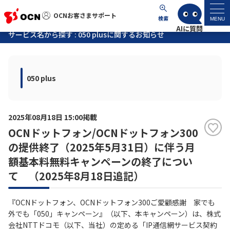
OCNお客さまサポート
OCNお客さまサポート
検索
MENU
サービス名から探す : 050 plusに関するお知らせ
マイページ
050 plus
サポートトップ
サービス名から探す
2025年08月18日 15:00掲載
OCNドットフォン/OCNドットフォン300
よくあるご質問
の提供終了（2025年5月31日）に伴う月
額基本料無料キャンペーンの終了につい
工事・故障情報
て （2025年8月18日追記）
各種ダウンロード
『OCNドットフォン、OCNドットフォン300ご愛顧感謝 家でも
外でも「050」キャンペーン』（以下、本キャンペーン）は、株式
会社NTTドコモ（以下、当社）の定める「IP通信網サービス契約
お問い合わせ