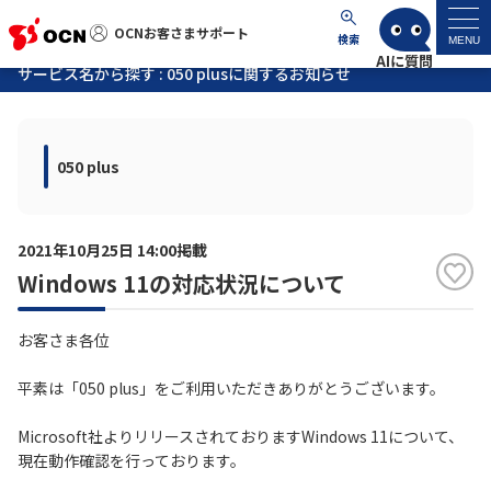
OCNお客さまサポート
OCNお客さまサポート
検索
MENU
サービス名から探す : 050 plusに関するお知らせ
マイページ
050 plus
サポートトップ
サービス名から探す
2021年10月25日 14:00掲載
Windows 11の対応状況について
よくあるご質問
お客さま各位
工事・故障情報
平素は「050 plus」をご利用いただきありがとうございます。
各種ダウンロード
Microsoft社よりリリースされておりますWindows 11について、
現在動作確認を行っております。
お問い合わせ