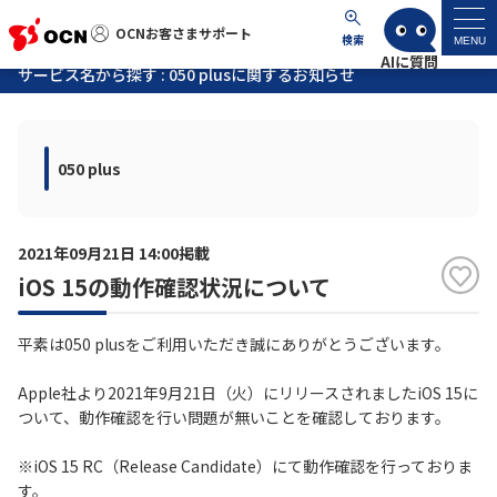
OCNお客さまサポート
OCNお客さまサポート
検索
MENU
サービス名から探す : 050 plusに関するお知らせ
マイページ
050 plus
サポートトップ
サービス名から探す
2021年09月21日 14:00掲載
iOS 15の動作確認状況について
よくあるご質問
平素は050 plusをご利用いただき誠にありがとうございます。
工事・故障情報
Apple社より2021年9月21日（火）にリリースされましたiOS 15に
ついて、動作確認を行い問題が無いことを確認しております。
各種ダウンロード
※iOS 15 RC（Release Candidate）にて動作確認を行っておりま
お問い合わせ
す。