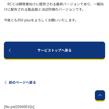
RCとは開発者向けに提供される最終バージョンであり、一般向
けに配布される製品版とほぼ同様のバージョンです。
履歴・お気に入り
今後とも050 plusをよろしくお願いいたします。
お知らせ
サポートサイトの使い方
NTTドコモビジネスのお客さ
工事・故障情報通知
まはこちら
サービス
サービストップへ戻る
OCN サービス一覧
前のページへ戻る
[No.pid2500001fjv]