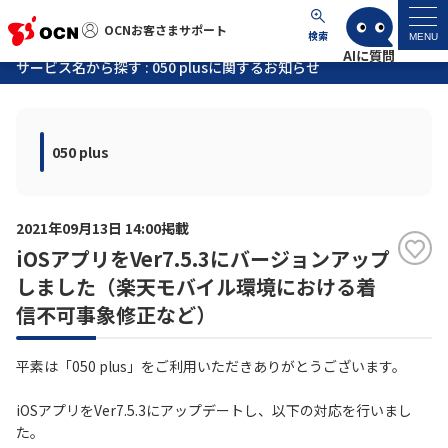
OCNお客さまサポート
OCNお客さまサポート
検索
MENU
サービス名から探す : 050 plusに関するお知らせ
マイページ
050 plus
サポートトップ
サービス名から探す
2021年09月13日 14:00掲載
iOSアプリをVer7.5.3にバージョンアップ
よくあるご質問
しました（楽天モバイル環境における着
信不可事象修正など）
工事・故障情報
平素は「050 plus」をご利用いただきありがとうございます。
各種ダウンロード
iOSアプリをVer7.5.3にアップデートし、以下の対応を行いまし
た。
お問い合わせ