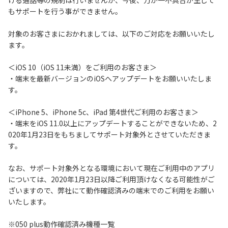
ける通話等の規制は行いませんが、今後、万が一不具合が生じて
もサポートを行う事ができません。
履歴・お気に入り
対象のお客さまにおかれましては、以下のご対応をお願いいたし
ます。
お知らせ
サポートサイトの使い方
＜iOS 10（iOS 11未満）をご利用のお客さま＞
NTTドコモビジネスのお客さ
工事・故障情報通知
・端末を最新バージョンのiOSへアップデートをお願いいたしま
まはこちら
サービス
す。
＜iPhone 5、iPhone 5c、iPad 第4世代ご利用のお客さま＞
OCN サービス一覧
・端末をiOS 11.0以上にアップデートすることができないため、2
020年1月23日をもちましてサポート対象外とさせていただきま
す。
なお、サポート対象外となる環境において現在ご利用中のアプリ
については、2020年1月23日以降ご利用頂けなくなる可能性がご
ざいますので、弊社にて動作確認済みの端末でのご利用をお願い
いたします。
※050 plus動作確認済み機種一覧