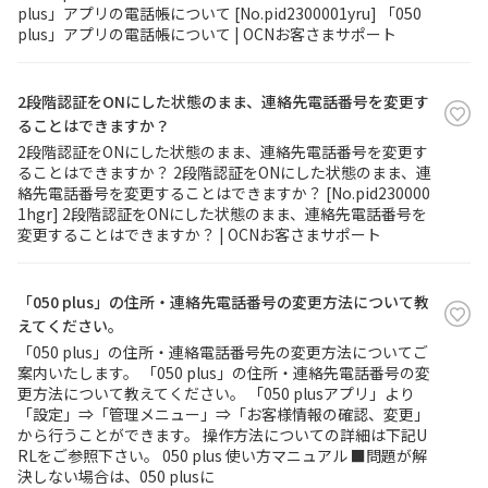
plus」アプリの電話帳について [No.pid2300001yru] 「050
plus」アプリの電話帳について | OCNお客さまサポート
履歴・お気に入り
2段階認証をONにした状態のまま、連絡先電話番号を変更す
お知らせ
サポートサイトの使い方
ることはできますか？
2段階認証をONにした状態のまま、連絡先電話番号を変更す
NTTドコモビジネスのお客さ
工事・故障情報通知
ることはできますか？ 2段階認証をONにした状態のまま、連
まはこちら
サービス
絡先電話番号を変更することはできますか？ [No.pid230000
1hgr] 2段階認証をONにした状態のまま、連絡先電話番号を
変更することはできますか？ | OCNお客さまサポート
OCN サービス一覧
「050 plus」の住所・連絡先電話番号の変更方法について教
えてください。
「050 plus」の住所・連絡電話番号先の変更方法についてご
案内いたします。 「050 plus」の住所・連絡先電話番号の変
更方法について教えてください。 「050 plusアプリ」より
「設定」⇒「管理メニュー」⇒「お客様情報の確認、変更」
から行うことができます。 操作方法についての詳細は下記U
RLをご参照下さい。 050 plus 使い方マニュアル ■問題が解
決しない場合は、050 plusに