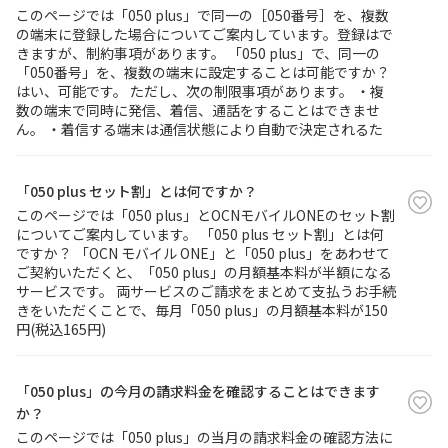
このページでは「050 plus」で同一の［050番号］を、複数
の端末に登録した場合についてご案内しています。登録はで
履歴・お気に入り
きますが、制約事項があります。 「050 plus」で、同一の
「050番号」を、複数の端末に設定することは可能ですか？
はい、可能です。 ただし、次の制限事項があります。 ・複
お知らせ
サポートサイトの使い方
数の端末で同時に発信、着信、通話をすることはできませ
ん。 ・着信する端末は通信状態により自動で決定されるた
NTTドコモビジネスのお客さ
工事・故障情報通知
まはこちら
サービス
「050 plus セット割」とは何ですか？
このページでは「050 plus」とOCNモバイルONEのセット割
OCN サービス一覧
についてご案内しています。 「050 plus セット割」とは何
ですか？ 「OCN モバイル ONE」と「050 plus」をあわせて
ご契約いただくと、「050 plus」の月額基本料が半額になる
サービスです。 両サービスのご請求をまとめて支払うお手続
きをいただくことで、毎月「050 plus」の月額基本料が150
円(税込165円)
「050 plus」の今月の請求料金を確認することはできます
か？
このページでは「050 plus」の当月の請求料金の確認方法に