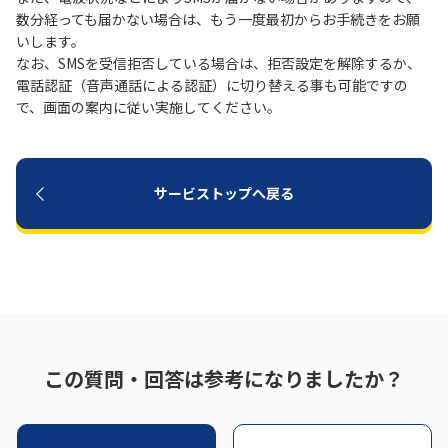
数分経っても届かない場合は、もう一度最初からお手続きをお願
いします。
履歴・お気に入り
なお、SMSを受信拒否している場合は、拒否設定を解除するか、
電話認証（音声通話による認証）に切り替える事も可能ですの
お知らせ
サポートサイトの使い方
で、画面の案内に従い実施してください。
NTTドコモビジネスのお客さ
工事・故障情報通知
まはこちら
サービス
サービストップへ戻る
OCN サービス一覧
この質問・回答は参考になりましたか？