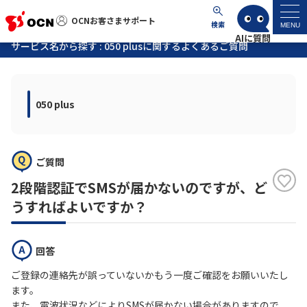
OCNお客さまサポート
OCNお客さまサポート
検索
MENU
サービス名から探す : 050 plusに関するよくあるご質問
マイページ
050 plus
サポートトップ
サービス名から探す
ご質問
よくあるご質問
2段階認証でSMSが届かないのですが、ど
うすればよいですか？
工事・故障情報
回答
各種ダウンロード
ご登録の連絡先が誤っていないかもう一度ご確認をお願いいたし
ます。
お問い合わせ
また、電波状況などによりSMSが届かない場合がありますので、