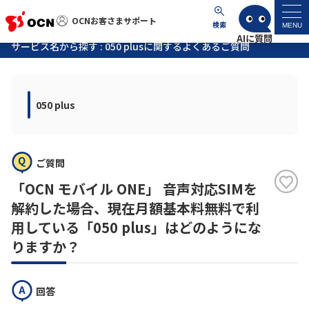
OCNお客さまサポート
OCNお客さまサポート
検索
MENU
サービス名から探す : 050 plusに関するよくあるご質問
マイページ
050 plus
サポートトップ
サービス名から探す
ご質問
よくあるご質問
「OCN モバイル ONE」 音声対応SIMを
解約した場合、現在月額基本料無料で利
工事・故障情報
用している「050 plus」はどのようにな
りますか？
各種ダウンロード
回答
お問い合わせ