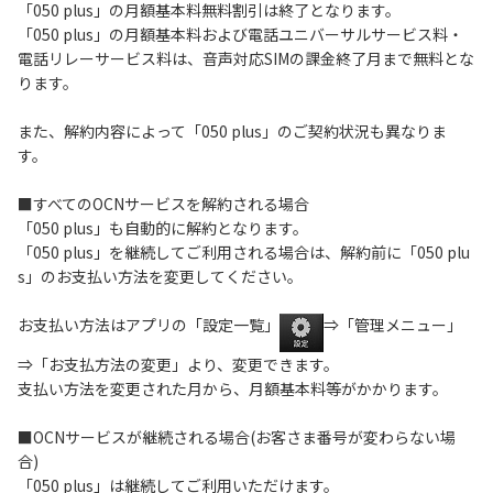
「050 plus」の月額基本料無料割引は終了となります。
「050 plus」の月額基本料および電話ユニバーサルサービス料・
履歴・お気に入り
電話リレーサービス料は、音声対応SIMの課金終了月まで無料とな
ります。
お知らせ
サポートサイトの使い方
また、解約内容によって「050 plus」のご契約状況も異なりま
す。
NTTドコモビジネスのお客さ
工事・故障情報通知
まはこちら
サービス
■すべてのOCNサービスを解約される場合
「050 plus」も自動的に解約となります。
OCN サービス一覧
「050 plus」を継続してご利用される場合は、解約前に「050 plu
s」のお支払い方法を変更してください。
お支払い方法はアプリの「設定一覧」
⇒「管理メニュー」
⇒「お支払方法の変更」より、変更できます。
支払い方法を変更された月から、月額基本料等がかかります。
■OCNサービスが継続される場合(お客さま番号が変わらない場
合)
「050 plus」は継続してご利用いただけます。