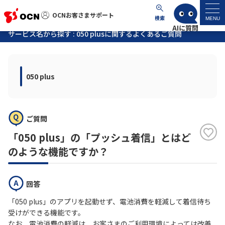
OCNお客さまサポート
OCNお客さまサポート
検索
MENU
サービス名から探す : 050 plusに関するよくあるご質問
マイページ
050 plus
サポートトップ
サービス名から探す
ご質問
よくあるご質問
「050 plus」の「プッシュ着信」とはど
のような機能ですか？
工事・故障情報
回答
各種ダウンロード
「050 plus」のアプリを起動せず、電池消費を軽減して着信待ち
受けができる機能です。
お問い合わせ
なお、電池消費の軽減は、お客さまのご利用環境によっては改善