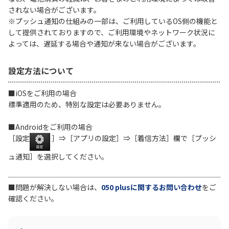
されない場合がございます。
※プッシュ通知の仕組みの一部は、ご利用しているOS側の機能と
履歴・お気に入り
して提供されておりますので、ご利用環境やネットワーク状況に
よっては、遅延する場合や通知が来ない場合がございます。
お知らせ
サポートサイトの使い方
設定方法について
NTTドコモビジネスのお客さ
工事・故障情報通知
まはこちら
サービス
■iOSをご利用の場合
標準適用のため、特別な設定は必要ありません。
OCN サービス一覧
■Androidをご利用の場合
［設定
］⇒［アプリの設定］⇒［着信方法］欄で［プッシ
ュ通知］を選択してください。
■問題が解決しない場合は、
050 plusに関するお問い合わせ
をご
確認ください。