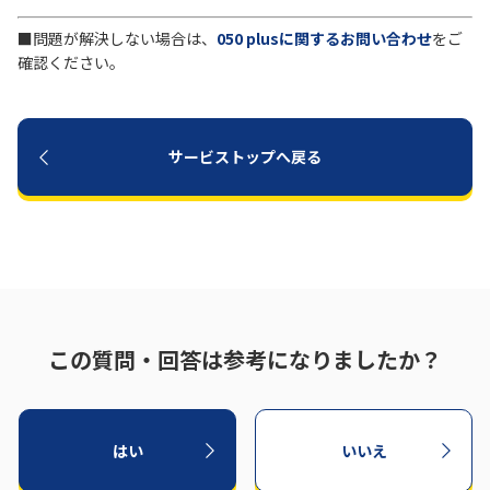
■問題が解決しない場合は、
050 plusに関するお問い合わせ
をご
履歴・お気に入り
確認ください。
お知らせ
サポートサイトの使い方
サービストップへ戻る
NTTドコモビジネスのお客さ
工事・故障情報通知
まはこちら
サービス
OCN サービス一覧
この質問・回答は参考になりましたか？
はい
いいえ