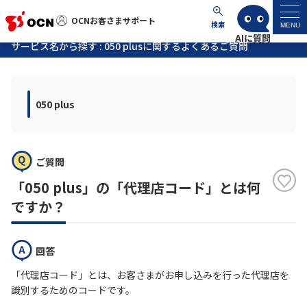
OCNお客さまサポート
OCNお客さまサポート
検索
MENU
サービス名から探す : 050 plusに関するよくあるご質問
マイページ
050 plus
サポートトップ
サービス名から探す
ご質問
よくあるご質問
「050 plus」の「代理店コード」とは何
ですか？
工事・故障情報
回答
各種ダウンロード
「代理店コード」とは、お客さまがお申し込みを行った代理店を
識別するためのコードです。
お問い合わせ