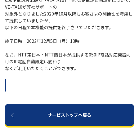
050IP電話対応機器「VE-TA10」向けのIP電話自動設定について、
VE-TA10が弊社サポートの
対象外となりました2020年10月以降もお客さまの利便性を考慮し
履歴・お気に入り
て提供していましたが、
以下の日程で本機能の提供を終了させていただきます。
お知らせ
サポートサイトの使い方
終了日時 2022年12月5日（月）13時
NTTドコモビジネスのお客さ
工事・故障情報通知
まはこちら
サービス
なお、NTT東日本・NTT西日本が提供する050IP電話対応機器向
けのIP電話自動設定は変わり
なくご利用いただくことができます。
OCN サービス一覧
サービストップへ戻る