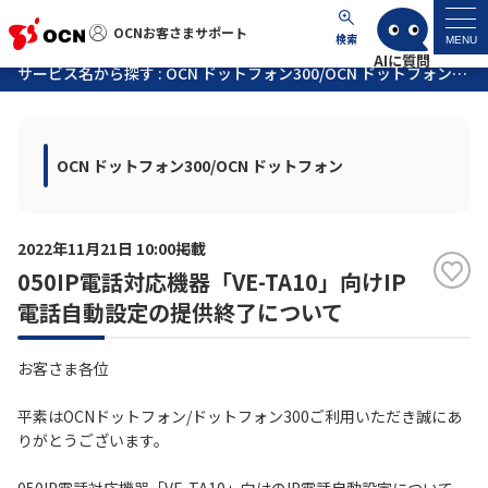
OCNお客さまサポート
OCNお客さまサポート
検索
MENU
サービス名から探す : OCN ドットフォン300/OCN ドットフォンに関するお知らせ
マイページ
OCN ドットフォン300/OCN ドットフォン
サポートトップ
サービス名から探す
2022年11月21日 10:00掲載
050IP電話対応機器「VE-TA10」向けIP
よくあるご質問
電話自動設定の提供終了について
工事・故障情報
お客さま各位
各種ダウンロード
平素はOCNドットフォン/ドットフォン300ご利用いただき誠にあ
りがとうございます。
お問い合わせ