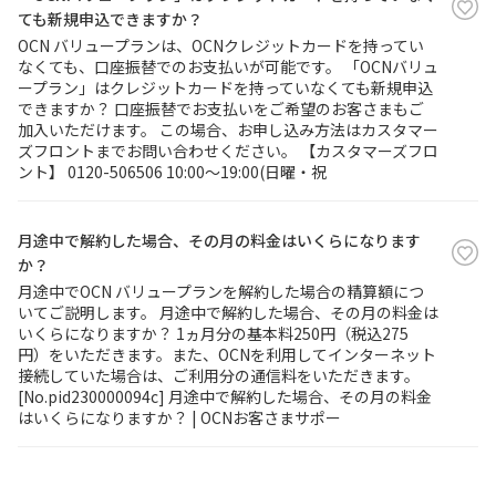
ても新規申込できますか？
OCN バリュープランは、OCNクレジットカードを持ってい
履歴・お気に入り
なくても、口座振替でのお支払いが可能です。 「OCNバリュ
ープラン」はクレジットカードを持っていなくても新規申込
できますか？ 口座振替でお支払いをご希望のお客さまもご
お知らせ
サポートサイトの使い方
加入いただけます。 この場合、お申し込み方法はカスタマー
ズフロントまでお問い合わせください。 【カスタマーズフロ
NTTドコモビジネスのお客さ
工事・故障情報通知
ント】 0120-506506 10:00～19:00(日曜・祝
まはこちら
サービス
月途中で解約した場合、その月の料金はいくらになります
OCN サービス一覧
か？
月途中でOCN バリュープランを解約した場合の精算額につ
いてご説明します。 月途中で解約した場合、その月の料金は
いくらになりますか？ 1ヵ月分の基本料250円（税込275
円）をいただきます。また、OCNを利用してインターネット
接続していた場合は、ご利用分の通信料をいただきます。
[No.pid230000094c] 月途中で解約した場合、その月の料金
はいくらになりますか？ | OCNお客さまサポー