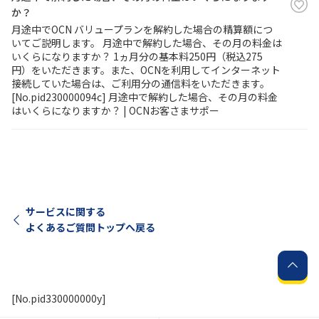
か？
月途中でOCN バリュープランを解約した場合の精算額につ
履歴・お気に入り
いてご説明します。 月途中で解約した場合、その月の料金は
いくらになりますか？ 1ヵ月分の基本料250円（税込275
円）をいただきます。また、OCNを利用してインターネット
お知らせ
サポートサイトの使い方
接続していた場合は、ご利用分の通信料をいただきます。
[No.pid230000094c] 月途中で解約した場合、その月の料金
NTTドコモビジネスのお客さ
工事・故障情報通知
はいくらになりますか？ | OCNお客さまサポー
まはこちら
サービス
OCN サービス一覧
サービスに関する
よくあるご質問トップへ戻る
[No.pid330000000y]