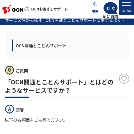
OCNお客さまサポート
OCNお客さまサポート
検索
MENU
サービス名から探す : OCN開通とことんサポートに関するよくあるご質問
マイページ
OCN開通とことんサポート
サポートトップ
サービス名から探す
ご質問
よくあるご質問
「OCN開通とことんサポート」とはどの
ようなサービスですか？
工事・故障情報
回答
各種ダウンロード
以下の各項目をご参照ください。
お問い合わせ