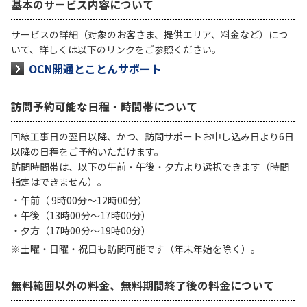
基本のサービス内容について
履歴・お気に入り
サービスの詳細（対象のお客さま、提供エリア、料金など）につ
いて、詳しくは以下のリンクをご参照ください。
OCN開通とことんサポート
お知らせ
サポートサイトの使い方
NTTドコモビジネスのお客さ
工事・故障情報通知
訪問予約可能な日程・時間帯について
まはこちら
サービス
回線工事日の翌日以降、かつ、訪問サポートお申し込み日より6日
OCN サービス一覧
以降の日程をご予約いただけます。
訪問時間帯は、以下の午前・午後・夕方より選択できます（時間
指定はできません）。
・午前（ 9時00分～12時00分）
・午後（13時00分～17時00分）
・夕方（17時00分～19時00分）
※土曜・日曜・祝日も訪問可能です（年末年始を除く）。
無料範囲以外の料金、無料期間終了後の料金について