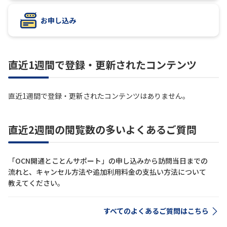
お申し込み
履歴・お気に入り
お知らせ
サポートサイトの使い方
直近1週間で登録・更新されたコンテンツ
NTTドコモビジネスのお客さ
工事・故障情報通知
まはこちら
サービス
直近1週間で登録・更新されたコンテンツはありません。
OCN サービス一覧
直近2週間の閲覧数の多いよくあるご質問
「OCN開通とことんサポート」の申し込みから訪問当日までの
流れと、キャンセル方法や追加利用料金の支払い方法について
教えてください。
すべてのよくあるご質問はこちら