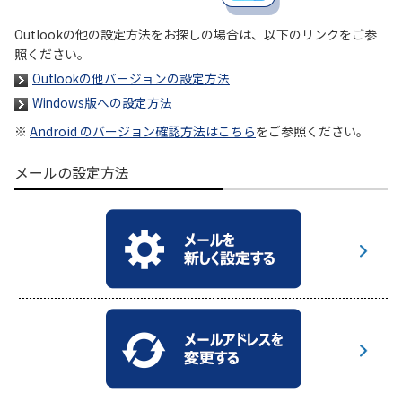
Outlookの他の設定方法をお探しの場合は、以下のリンクをご参
履歴・お気に入り
照ください。
Outlookの他バージョンの設定方法
お知らせ
サポートサイトの使い方
Windows版への設定方法
※
Android のバージョン確認方法はこちら
をご参照ください。
NTTドコモビジネスのお客さ
工事・故障情報通知
まはこちら
サービス
メールの設定方法
OCN サービス一覧