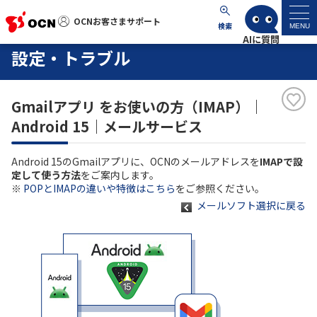
OCNお客さまサポート
OCNお客さまサポート
検索
MENU
設定・トラブル
マイページ
Gmailアプリ をお使いの方（IMAP）｜
サポートトップ
Android 15｜メールサービス
サービス名から探す
Android 15のGmailアプリに、OCNのメールアドレスを
IMAPで設
定して使う方法
をご案内します。
よくあるご質問
※
POPとIMAPの違いや特徴はこちら
をご参照ください。
メールソフト選択に戻る
工事・故障情報
各種ダウンロード
お問い合わせ