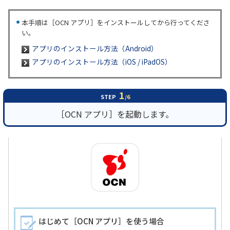
本手順は［OCN アプリ］をインストールしてから行ってくださ
履歴・お気に入り
い。
アプリのインストール方法（Android）
お知らせ
サポートサイトの使い方
アプリのインストール方法（iOS / iPadOS）
NTTドコモビジネスのお客さ
工事・故障情報通知
まはこちら
サービス
1
STEP
/6
［OCN アプリ］を起動します。
OCN サービス一覧
はじめて［OCN アプリ］を使う場合