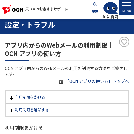
OCNお客さまサポート
OCNお客さまサポート
検索
MENU
設定・トラブル
マイページ
アプリ内からのWebメールの利用制限｜
サポートトップ
OCN アプリの使い方
サービス名から探す
OCN アプリ内からのWebメールの利用を制限する方法をご案内し
ます。
よくあるご質問
「OCN アプリの使い方」トップへ
工事・故障情報
利用制限をかける
利用制限を解除する
各種ダウンロード
利用制限をかける
お問い合わせ