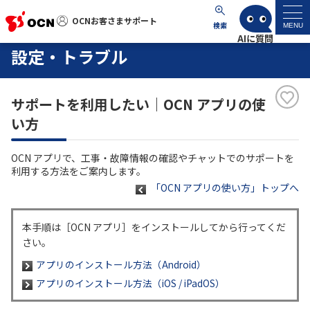
OCNお客さまサポート
OCNお客さまサポート
検索
MENU
設定・トラブル
マイページ
サポートを利用したい｜OCN アプリの使
サポートトップ
い方
サービス名から探す
OCN アプリで、工事・故障情報の確認やチャットでのサポートを
利用する方法をご案内します。
よくあるご質問
「OCN アプリの使い方」トップへ
工事・故障情報
本手順は［OCN アプリ］をインストールしてから行ってくだ
さい。
各種ダウンロード
アプリのインストール方法（Android）
アプリのインストール方法（iOS / iPadOS）
お問い合わせ