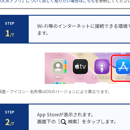
「OCN アプリ」について詳しく知りたい場合はこちら
を参照してくださ
STEP
Wi-Fi等のインターネットに接続できる環境で［
1
ます。
/7
画面・アイコン・名称等はOSのバージョンにより異なります。
STEP
App Storeが表示されます。
2
画面下の［
検索］をタップします。
/7