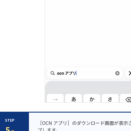
STEP
［OCN アプリ］のダウンロード画面が表示
5
プします。