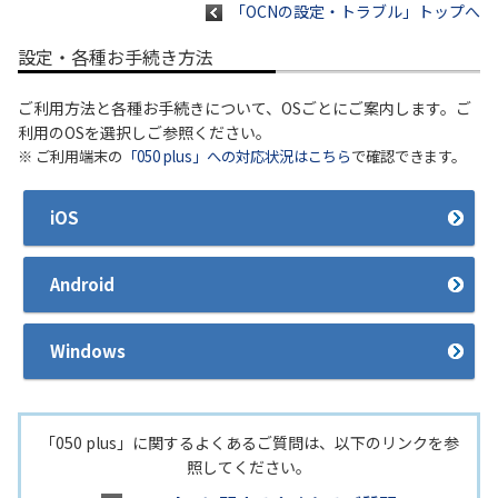
「OCNの設定・トラブル」トップへ
履歴・お気に入り
設定・各種お手続き方法
ご利用方法と各種お手続きについて、OSごとにご案内します。ご
お知らせ
サポートサイトの使い方
利用のOSを選択しご参照ください。
※ ご利用端末の
「050 plus」への対応状況はこちら
で確認できます。
NTTドコモビジネスのお客さ
工事・故障情報通知
まはこちら
サービス
iOS
OCN サービス一覧
Android
Windows
「050 plus」に関するよくあるご質問は、以下のリンクを参
照してください。