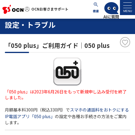
OCNお客さまサポート
OCNお客さまサポート
検索
MENU
設定・トラブル
マイページ
「050 plus」ご利用ガイド｜050 plus
サポートトップ
サービス名から探す
よくあるご質問
「050 plus」は2023年6月26日をもって新規申し込み受付を終了
工事・故障情報
しました。
月額基本料300円（税込330円）で
スマホの通話料をおトクにする
各種ダウンロード
IP電話アプリ「050 plus」
の設定や各種お手続きの方法をご案内
します。
お問い合わせ