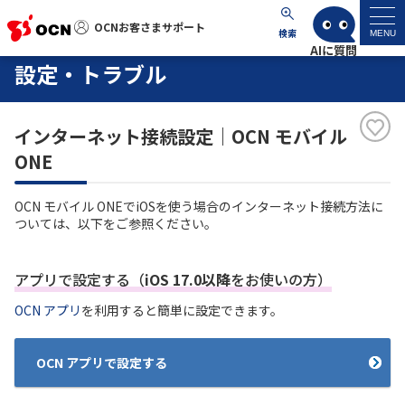
OCNお客さまサポート
OCNお客さまサポート
検索
MENU
設定・トラブル
マイページ
インターネット接続設定｜OCN モバイル
サポートトップ
ONE
サービス名から探す
OCN モバイル ONEでiOSを使う場合のインターネット接続方法に
ついては、以下をご参照ください。
よくあるご質問
アプリで設定する（
iOS 17.0以降
をお使いの方）
工事・故障情報
OCN アプリ
を利用すると簡単に設定できます。
各種ダウンロード
OCN アプリで設定する
お問い合わせ