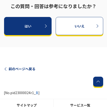
この質問・回答は参考になりましたか？
履歴・お気に入り
お知らせ
サポートサイトの使い方
はい
いいえ
NTTドコモビジネスのお客さ
工事・故障情報通知
まはこちら
サービス
OCN サービス一覧
前のページへ戻る
[No.pid23000024r1_
B
]
サイトマップ
サービス一覧