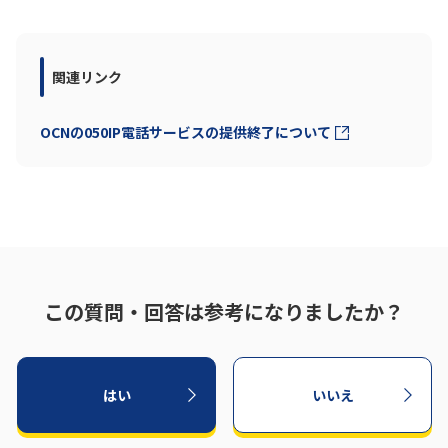
履歴・お気に入り
関連リンク
お知らせ
サポートサイトの使い方
OCNの050IP電話サービスの提供終了について
NTTドコモビジネスのお客さ
工事・故障情報通知
まはこちら
サービス
OCN サービス一覧
この質問・回答は参考になりましたか？
はい
いいえ