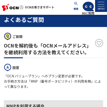
OCNお客さまサポート
OCNお客さまサポート
検索
MENU
よくあるご質問
マイページ
サポートトップ
ご質問
OCNを解約後も「OCNメールアドレス」
サービス名から探す
を継続利用する方法を教えてください。
よくあるご質問
回答
「OCN バリュープラン」へのプラン変更が必要です。
工事・故障情報
お手続き方法は「MNP（番号ポータビリティ）の利用有無」によ
って異なります。
各種ダウンロード
お問い合わせ
MNPを利用する場合