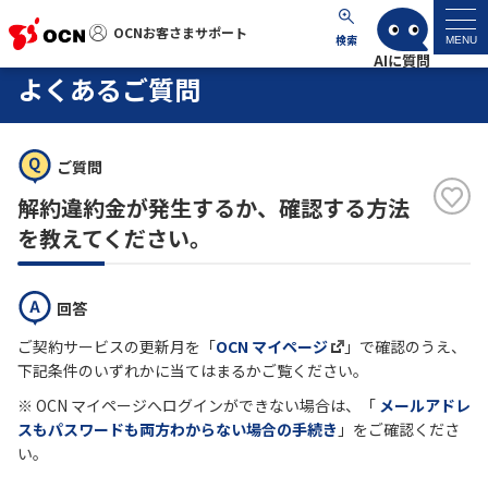
OCNお客さまサポート
OCNお客さまサポート
検索
MENU
よくあるご質問
マイページ
サポートトップ
ご質問
解約違約金が発生するか、確認する方法
サービス名から探す
を教えてください。
よくあるご質問
回答
ご契約サービスの更新月を「
OCN マイページ
」で確認のうえ、
工事・故障情報
下記条件のいずれかに当てはまるかご覧ください。
※ OCN マイページへログインができない場合は、「
メールアドレ
各種ダウンロード
スもパスワードも両方わからない場合の手続き
」をご確認くださ
い。
お問い合わせ