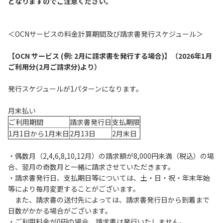
となりますのでご注意ください。
履歴・お気に入り
＜OCNサービスの料金計算期間及び請求書発行スケジュール＞
お知らせ
サポートサイトの使い方
【OCN サービス (例: 2月に請求書を発行する場合)】（2026年1月
ご利用分(2月ご請求分)より）
NTTドコモビジネスのお客さ
工事・故障情報通知
まはこちら
サービス
発行スケジュールが1パターンになります。
OCN サービス一覧
月末払い
ご利用期間
請求書発行日
支払期限
1月1日から1月末日
2月13日
2月末日
・偶数月（2,4,6,8,10,12月）の請求額が8,000円未満（税込）の場
合、翌月の奇数月と一緒に請求させていただきます。
・請求書発行日、支払期日等については、土・日・祝・年末年始
等により毎月変更することがございます。
また、請求書の送付先によっては、請求書発行日から到着まで
日数がかかる場合がございます。
・ご利用料金が0円の場合、請求書は発行いたしません。