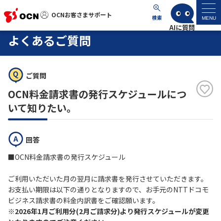
OCNお客さまサポート
OCNお客さまサポート
検索
MENU
よくあるご質問
マイページ
ご質問
サポートトップ
OCN料金請求書の発行スケジュールにつ
サービス名から探す
いて知りたい。
よくあるご質問
回答
■OCN料金請求書の発行スケジュール
工事・故障情報
ご利用いただいた月の翌月に請求書を発行させていただきます。
各種ダウンロード
お支払い期限は以下の通りとなりますので、お手元のNTTドコモ
ビジネス請求書の料金内訳書をご確認願います。
※2026年1月ご利用分(2月ご請求分)より発行スケジュールが変更
お問い合わせ