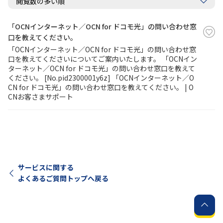
履歴・お気に入り
「OCNインターネット／OCN for ドコモ光」の問い合わせ窓
口を教えてください。
「OCNインターネット／OCN for ドコモ光」の問い合わせ窓
お知らせ
サポートサイトの使い方
口を教えてくださいについてご案内いたします。 「OCNイン
ターネット／OCN for ドコモ光」の問い合わせ窓口を教えて
NTTドコモビジネスのお客さ
工事・故障情報通知
ください。 [No.pid2300001y6z] 「OCNインターネット／O
まはこちら
サービス
CN for ドコモ光」の問い合わせ窓口を教えてください。 | O
CNお客さまサポート
OCN サービス一覧
サービスに関する
よくあるご質問トップへ戻る