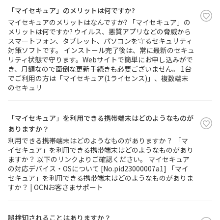
「マイセキュア」のメリットは何ですか?
マイセキュアのメリットはなんですか? 「マイセキュア」の
履歴・お気に入り
メリットは何ですか? ウイルス、悪質アプリなどの脅威から
スマートフォン、タブレット、パソコンを守るセキュリティ
お知らせ
サポートサイトの使い方
対策ソフトです。 インストール完了後は、常に最新のセキュ
リティ状態で守ります。Webサイトで簡単にお申し込みがで
き、月額なので面倒な更新手続きも必要ございません。 1台
NTTドコモビジネスのお客さ
工事・故障情報通知
でご利用の方は「マイセキュア(1ライセンス)」、複数端末
まはこちら
サービス
のセキュリ
OCN サービス一覧
「マイセキュア」を利用できる携帯端末はどのようなものが
ありますか？
利用できる携帯端末はどのようなものがありますか？ 「マ
イセキュア」を利用できる携帯端末はどのようなものがあり
ますか？ 以下のリンクよりご確認ください。 マイセキュア
の対応デバイス・OSについて [No.pid23000007a1] 「マイ
セキュア」を利用できる携帯端末はどのようなものがありま
すか？ | OCNお客さまサポート
誤検知されることはありますか？