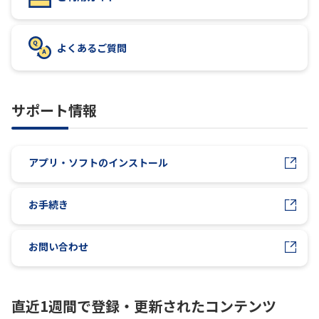
履歴・お気に入り
よくあるご質問
お知らせ
サポートサイトの使い方
サポート情報
NTTドコモビジネスのお客さ
工事・故障情報通知
まはこちら
サービス
OCN サービス一覧
アプリ・ソフトのインストール
お手続き
お問い合わせ
直近1週間で登録・更新されたコンテンツ