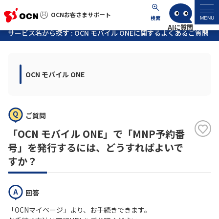
OCNお客さまサポート
OCNお客さまサポート
検索
MENU
サービス名から探す : OCN モバイル ONEに関するよくあるご質問
マイページ
OCN モバイル ONE
サポートトップ
サービス名から探す
ご質問
よくあるご質問
「OCN モバイル ONE」で「MNP予約番
号」を発行するには、どうすればよいで
工事・故障情報
すか？
各種ダウンロード
回答
「OCNマイページ」より、お手続きできます。
お問い合わせ