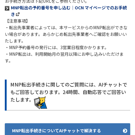
お手続き方法は下記URLをご参照ください。
MNP転出の予約番号を申し込む｜OCN マイページでのお手続
履歴・お気に入り
き
【注意事項】
・転出先事業者によっては、本サービスからのMNP転出ができな
お知らせ
サポートサイトの使い方
い場合があります。あらかじめ転出先事業者へご確認をお願いい
たします。
NTTドコモビジネスのお客さ
工事・故障情報通知
・MNP予約番号の発行には、3営業日程度かかります。
まはこちら
サービス
・MNP転出は、利用開始月の翌月以降にお申し込みいただけま
す。
OCN サービス一覧
MNP転出手続きに関してのご質問には、AIチャットで
もご回答しております。24時間、自動応答でご回答い
たします。
MNP転出手続きについてAIチャットで解決する