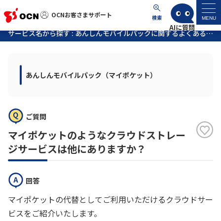
OCNお客さまサポート
OCNお客さまサポート
検索
MENU
サービス名から探す : あんしんモバイルパックに関するよくあるご質問
マイページ
あんしんモバイルパック（マイポケット）
サポートトップ
サービス名から探す
ご質問
よくあるご質問
マイポケットのようなクラウドストレー
ジサービスは他にありますか？
工事・故障情報
回答
各種ダウンロード
マイポケットの代替としてご利用いただけるクラウドサー
ビスをご紹介いたします。
お問い合わせ