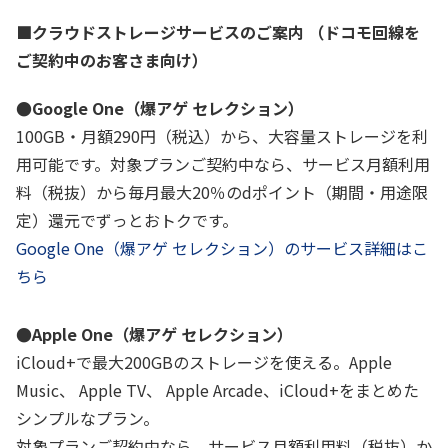
■クラウドストレージサービスのご案内 （ドコモ回線を
履歴・お気に入り
ご契約中のお客さま向け）
お知らせ
サポートサイトの使い方
●Google One（爆アゲ セレクション）
100GB・月額290円（税込）から、大容量ストレージを利
NTTドコモビジネスのお客さ
工事・故障情報通知
用可能です。対象プランご契約中なら、サービス月額利用
まはこちら
サービス
料（税抜）から毎月最大20％のdポイント（期間・用途限
定）還元でずっとおトクです。
OCN サービス一覧
Google One（爆アゲ セレクション）のサービス詳細はこ
ちら
●Apple One（爆アゲ セレクション）
iCloud+で最大200GBのストレージを使える。Apple
Music、 Apple TV、 Apple Arcade、iCloud+をまとめた
シンプルなプラン。
対象プランご契約中なら、サービス月額利用料（税抜）か