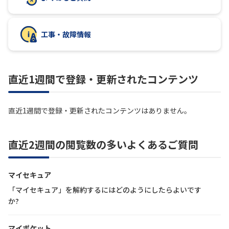
履歴・お気に入り
工事・故障情報
お知らせ
サポートサイトの使い方
直近1週間で登録・更新されたコンテンツ
NTTドコモビジネスのお客さ
工事・故障情報通知
まはこちら
サービス
直近1週間で登録・更新されたコンテンツはありません。
OCN サービス一覧
直近2週間の閲覧数の多いよくあるご質問
マイセキュア
「マイセキュア」を解約するにはどのようにしたらよいです
か?
マイポケット