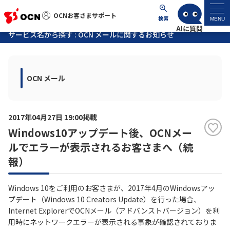
OCNお客さまサポート
OCNお客さまサポート
検索
MENU
サービス名から探す : OCN メールに関するお知らせ
マイページ
OCN メール
サポートトップ
サービス名から探す
2017年04月27日 19:00掲載
Windows10アップデート後、OCNメー
よくあるご質問
ルでエラーが表示されるお客さまへ（続
報）
工事・故障情報
Windows 10をご利用のお客さまが、2017年4月のWindowsアッ
各種ダウンロード
プデート（Windows 10 Creators Update）を行った場合、
Internet ExplorerでOCNメール（アドバンストバージョン）を利
用時にネットワークエラーが表示される事象が確認されておりま
お問い合わせ