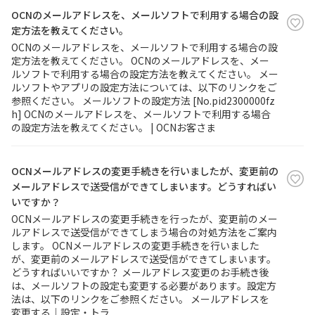
OCNのメールアドレスを、メールソフトで利用する場合の設
定方法を教えてください。
履歴・お気に入り
OCNのメールアドレスを、メールソフトで利用する場合の設
定方法を教えてください。 OCNのメールアドレスを、メー
お知らせ
サポートサイトの使い方
ルソフトで利用する場合の設定方法を教えてください。 メー
ルソフトやアプリの設定方法については、以下のリンクをご
参照ください。 メールソフトの設定方法 [No.pid2300000fz
NTTドコモビジネスのお客さ
工事・故障情報通知
h] OCNのメールアドレスを、メールソフトで利用する場合
まはこちら
サービス
の設定方法を教えてください。 | OCNお客さま
OCN サービス一覧
OCNメールアドレスの変更手続きを行いましたが、変更前の
メールアドレスで送受信ができてしまいます。どうすればい
いですか？
OCNメールアドレスの変更手続きを行ったが、変更前のメー
ルアドレスで送受信ができてしまう場合の対処方法をご案内
します。 OCNメールアドレスの変更手続きを行いました
が、変更前のメールアドレスで送受信ができてしまいます。
どうすればいいですか？ メールアドレス変更のお手続き後
は、メールソフトの設定も変更する必要があります。設定方
法は、以下のリンクをご参照ください。 メールアドレスを
変更する｜設定・トラ