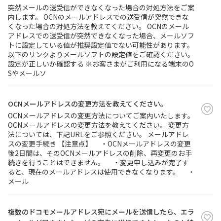
突然メールの送受信ができなくなった場合の対処方法をご案
内します。 OCNのメールアドレスでの送受信が突然できな
履歴・お気に入り
くなった場合の対処方法を教えてください。 OCNのメール
アドレスでの送受信が突然できなくなった場合、メールソフ
トに設定している値が推奨設定値でない可能性があります。
お知らせ
サポートサイトの使い方
以下のリンクよりメールソフトの設定値をご確認ください。
設定が正しいか確認する ※お客さまがご利用になる端末のO
Sやメールソ
NTTドコモビジネスのお客さ
工事・故障情報通知
まはこちら
サービス
OCNメールアドレスの変更方法を教えてください。
OCN サービス一覧
OCNメールアドレスの変更方法についてご案内いたします。
OCNメールアドレスの変更方法を教えてください。 変更方
法については、下記URLをご参照ください。 メールアドレ
スの変更手続き 【注意点】 ・OCNメールアドレスの変更
後2日間は、そのOCNメールアドレスの削除、再変更のお手
続きを行うことはできません。 ・変更申し込みが完了す
ると、現在のメールアドレスは使用できなくなります。 ・
メール
複数のドコモメールアドレス宛にメールを送信したら、エラ