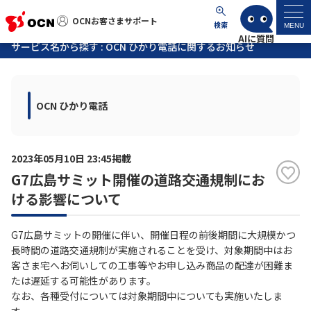
OCNお客さまサポート
OCNお客さまサポート
検索
MENU
サービス名から探す : OCN ひかり電話に関するお知らせ
マイページ
OCN ひかり電話
サポートトップ
サービス名から探す
2023年05月10日 23:45掲載
G7広島サミット開催の道路交通規制にお
よくあるご質問
ける影響について
工事・故障情報
G7広島サミットの開催に伴い、開催日程の前後期間に大規模かつ
長時間の道路交通規制が実施されることを受け、対象期間中はお
各種ダウンロード
客さま宅へお伺いしての工事等やお申し込み商品の配達が困難ま
たは遅延する可能性があります。
なお、各種受付については対象期間中についても実施いたしま
お問い合わせ