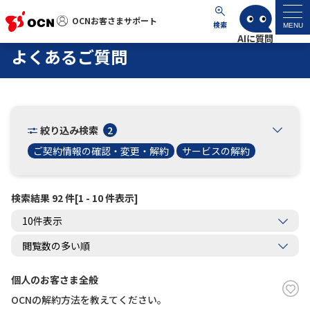
OCNお客さまサポート
OCNお客さまサポート
検索
MENU
よくあるご質問
マイページ
サポートトップ
絞り込み検索
2
サービス名から探す
ご契約情報の確認・変更・解約
サービスの解約
よくあるご質問
検索結果 92 件[1 - 10 件表示]
工事・故障情報
各種ダウンロード
個人のお客さま全般
OCNの解約方法を教えてください。
お問い合わせ