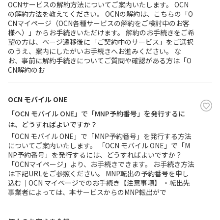
OCNサービスの解約方法についてご案内いたします。 OCN
の解約方法を教えてください。 OCNの解約は、こちらの「O
CNマイページ（OCN各種サービスの解約をご検討中のお客
履歴・お気に入り
様へ）」からお手続きいただけます。 解約のお手続きをご希
望の方は、ページ遷移後に「ご契約中のサービス」をご選択
お知らせ
サポートサイトの使い方
のうえ、案内にしたがいお手続きへお進みください。 な
お、事前に解約手続きについてご質問や確認がある方は「O
CN解約のお
NTTドコモビジネスのお客さ
工事・故障情報通知
まはこちら
サービス
OCN モバイル ONE
OCN サービス一覧
「OCN モバイル ONE」で「MNP予約番号」を発行するに
は、どうすればよいですか？
「OCN モバイル ONE」で「MNP予約番号」を発行する方法
についてご案内いたします。 「OCN モバイル ONE」で「M
NP予約番号」を発行するには、どうすればよいですか？
「OCNマイページ」より、お手続きできます。 お手続き方法
は下記URLをご参照ください。 MNP転出の予約番号を申し
込む｜OCN マイページでのお手続き【注意事項】 ・転出先
事業者によっては、本サービスからのMNP転出がで