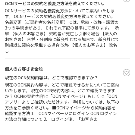
OCNサービスの契約名義変更方法を教えてください。
OCNサービスの契約名義変更方法についてご案内いたしま
履歴・お気に入り
す。 OCNサービスの契約名義変更方法を教えてください。
名義変更（ご契約者の名前変更）には、承継・改称・譲渡の
3つの手続きがあり、それぞれ下記の基準にて承ります。 承
お知らせ
サポートサイトの使い方
継 【個人のお客さま】 契約者が死亡し引継ぐ場合 【法人の
お客さま】 合併・分割時に新会社となる場合で、新会社にて
別組織に契約を承継する場合 改称 【個人のお客さま】 改名
NTTドコモビジネスのお客さ
工事・故障情報通知
し
まはこちら
サービス
OCN サービス一覧
個人のお客さま全般
現在のOCN契約内容は、どこで確認できますか？
現在のOCN契約内容は、どこで確認できるかについてご案内
いたします。 現在のOCN契約内容は、どこで確認できます
か？ OCNの契約内容は「OCN マイページ」もしくは「OCN
アプリ」よりご確認いただけます。 手順については、以下の
方法をご参照ください。 ■OCNマイページから契約内容を
確認する方法 1. OCNマイページにログイン OCN ログイン
方法の詳細について 2. ログイン後、「お客さま