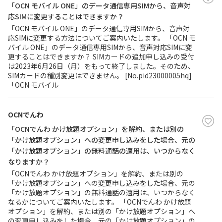
「OCN モバイル ONE」のデータ通信専用SIMから、音声対
応SIMに変更することはできますか？
履歴・お気に入り
「OCN モバイル ONE」のデータ通信専用SIMから、音声対
応SIMに変更する方法についてご案内いたします。 「OCN モ
バイル ONE」のデータ通信専用SIMから、音声対応SIMに変
お知らせ
サポートサイトの使い方
更することはできますか？ SIMカードの追加申し込みの受付
は2023年6月26日（月）をもって終了しました。そのため、
SIMカードの種別変更はできません。 [No.pid23000005hq]
NTTドコモビジネスのお客さ
工事・故障情報通知
まはこちら
サービス
「OCN モバイル
OCN サービス一覧
OCNでんわ
「OCNでんわ かけ放題オプション」を解約、または別の
「かけ放題オプション」への変更申し込みをした場合、元の
「かけ放題オプション」の無料通話の適用は、いつからなく
なりますか？
「OCNでんわ かけ放題オプション」を解約、または別の
「かけ放題オプション」への変更申し込みをした場合、元の
「かけ放題オプション」の無料通話の適用は、いつからなく
なるかについてご案内いたします。 「OCNでんわ かけ放題
オプション」を解約、または別の「かけ放題オプション」へ
の変更申し込みをした場合、元の「かけ放題オプション」の