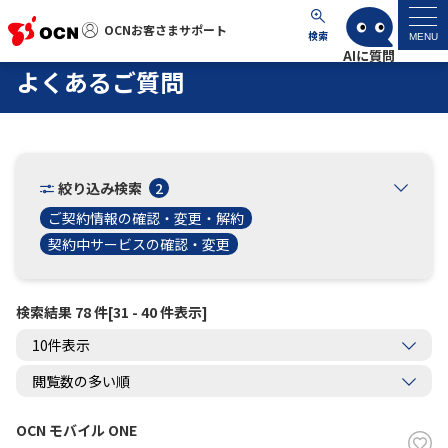
OCNお客さまサポート
OCNお客さまサポート
検索
MENU
よくあるご質問
マイページ
サポートトップ
絞り込み検索
2
サービス名から探す
ご契約情報の確認・変更・解約
契約中サービスの確認・変更
よくあるご質問
検索結果 78 件[31 - 40 件表示]
工事・故障情報
各種ダウンロード
OCN モバイル ONE
お問い合わせ