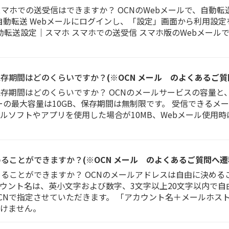
スマホでの送受信はできますか？ OCNのWebメールで、自動
自動転送 Webメールにログインし、「設定」画面から利用設定
動転送設定｜スマホ スマホでの送受信 スマホ版のWebメール
保存期間はどのくらいですか？
(※OCN メール のよくあるご
保存期間はどのくらいですか？ OCNのメールサービスの容量と
ーの最大容量は10GB、保存期間は無制限です。 受信できるメー
ソフトやアプリを使用した場合が10MB、Webメール使用時は
めることができますか？
(※OCN メール のよくあるご質問へ遷
めることができますか？ OCNのメールアドレスは自由に決める
ウント名は、英小文字および数字、3文字以上20文字以内で自
CNで指定させていただきます。 「アカウント名＋メールホス
けません。