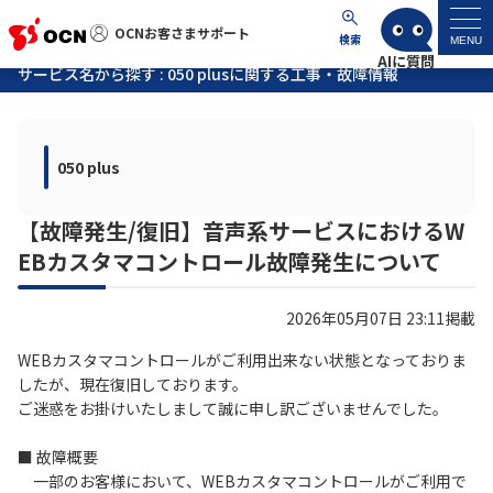
OCNお客さまサポート
OCNお客さまサポート
検索
MENU
サービス名から探す : 050 plusに関する工事・故障情報
マイページ
050 plus
サポートトップ
【故障発生/復旧】音声系サービスにおけるW
サービス名から探す
EBカスタマコントロール故障発生について
よくあるご質問
2026年05月07日 23:11掲載
工事・故障情報
WEBカスタマコントロールがご利用出来ない状態となっておりま
したが、現在復旧しております。
ご迷惑をお掛けいたしまして誠に申し訳ございませんでした。
各種ダウンロード
■ 故障概要
一部のお客様において、WEBカスタマコントロールがご利用で
お問い合わせ