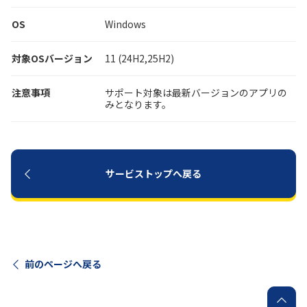
OS
Windows
履歴・お気に入り
対象OSバージョン
11 (24H2,25H2)
お知らせ
サポートサイトの使い方
注意事項
サポート対象は最新バージョンのアプリの
NTTドコモビジネスのお客さ
みとなります。
工事・故障情報通知
まはこちら
サービス
OCN サービス一覧
サービストップへ戻る
前のページへ戻る