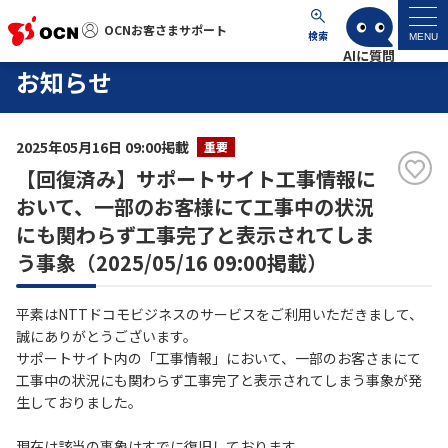
OCNお客さまサポート
OCNお客さまサポート
検索
MENU
お知らせ
マイページ
2025年05月16日 09:00掲載
重要
サポートトップ
【回復済み】サポートサイト工事情報に
おいて、一部のお客様にて工事中の状況
サービス名から探す
にも関わらず工事完了と表示されてしま
う事象（2025/05/16 09:00掲載）
よくあるご質問
平素はNTTドコモビジネスのサービスをご利用いただきまして、
工事・故障情報
誠にありがとうございます。
サポートサイト内の「工事情報」において、一部のお客さまにて
工事中の状況にも関わらず工事完了と表示されてしまう事象が発
各種ダウンロード
生しておりました。
お問い合わせ
現在は該当の事象はすでに復旧しております。