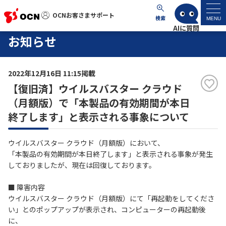
OCNお客さまサポート
OCNお客さまサポート
検索
MENU
お知らせ
マイページ
2022年12月16日 11:15掲載
サポートトップ
【復旧済】ウイルスバスター クラウド
（月額版）で「本製品の有効期間が本日
サービス名から探す
終了します」と表示される事象について
よくあるご質問
ウイルスバスター クラウド（月額版）において、
「本製品の有効期間が本日終了します」と表示される事象が発生
工事・故障情報
しておりましたが、現在は回復しております。
■ 障害内容
各種ダウンロード
ウイルスバスター クラウド（月額版）にて「再起動をしてくださ
い」とのポップアップが表示され、コンピューターの再起動後
に、
お問い合わせ