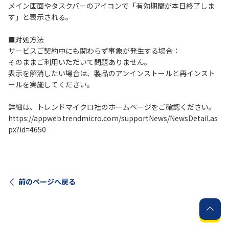
メイン画面やタスクバーのアイコンで「有効期間が本日終了しま
す」と表示される。
履歴・お気に入り
■対処方法
サービスご契約中にも関わらず事象が発生する場合：
お知らせ
サポートサイトの使い方
そのままご利用いただいて問題ありません。
表示を解消したい場合は、製品のアンインストールと再インスト
NTTドコモビジネスのお客さ
工事・故障情報通知
ールを実施してください。
まはこちら
サービス
詳細は、トレンドマイクロ社のホームページをご確認ください。
OCN サービス一覧
https://appweb.trendmicro.com/supportNews/NewsDetail.as
px?id=4650
前のページへ戻る